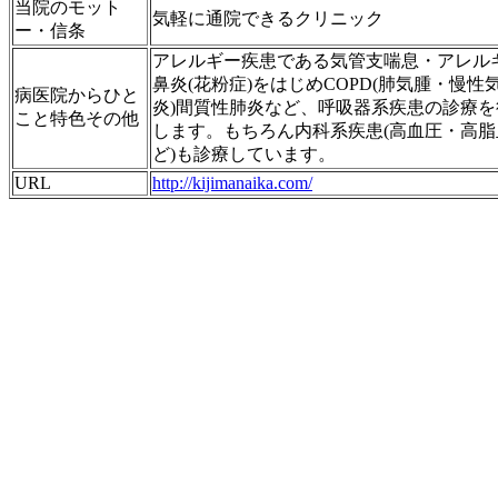
当院のモット
気軽に通院できるクリニック
ー・信条
アレルギー疾患である気管支喘息・アレル
鼻炎(花粉症)をはじめCOPD(肺気腫・慢性
病医院からひと
炎)間質性肺炎など、呼吸器系疾患の診療を
こと特色その他
します。もちろん内科系疾患(高血圧・高脂
ど)も診療しています。
URL
http://kijimanaika.com/