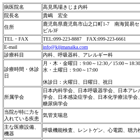
病医院名
高見馬場きじま内科
院長名
貴嶋 宏全
鹿児島県鹿児島市山之口町1-7 南海貿易
住所
ビル3F
TEL・FAX
TEL:099-223-8887 FAX:099-223-6661
E-mail
info@kijimanaika.com
診療科目
内科、呼吸器科、アレルギー科
月・木・金曜日：9:00～12:30／15:00～18:3
診療時間・休診
水・土曜日：9:00～17:00
日
休診日：火曜日、日曜日、祝日
日本内科学会、日本呼吸器学会、日本アレ
所属学会
学会、日本感染症学会、日本化学療法学会
糖尿病学会
当院が特に力を
気管支喘息
入れている疾患
主な医療設備、
呼吸機能検査、レントゲン、心電図、聴力
機器