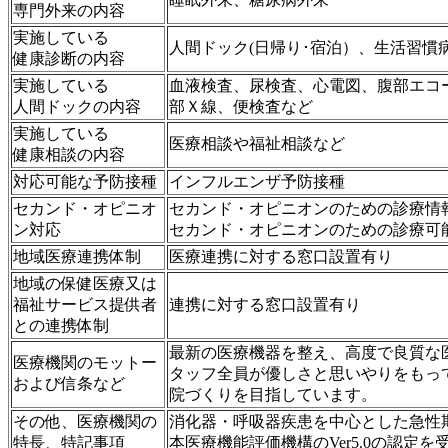
専門外来の内容
実施している
人間ドック(日帰り･宿泊）、生活習慣
健康診断の内容
実施している
血液検査、尿検査、心電図、腹部エコ
人間ドックの内容
部Ｘ線、便検査など
実施している
医療相談や福祉相談など
健康相談の内容
対応可能な予防接種
インフルエンザ予防接種
セカンド・オピニオ
セカンド・オピニオンのための診療情
ン対応
セカンド・オピニオンのための診療可
地域医療連携体制
医療連携に対する窓口設置有り
地域の保健医療又は
福祉サービス提供者
連携に対する窓口設置有り
との連携体制
最新の医療機器を整え、高度で良質な
医療機関のモットー
タッフ全員が優しさと思いやりをもっ
および信条など
院づくりを目指しています。
その他、医療機関の
消化器・呼吸器疾患を中心とした急性期
特長、特記事項
本医療機能評価機構のVer5.0の認定