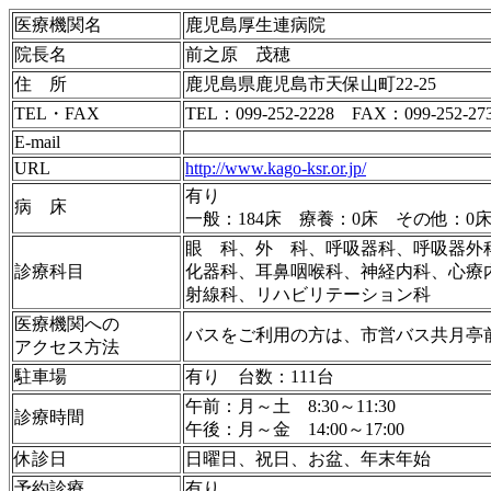
医療機関名
鹿児島厚生連病院
院長名
前之原 茂穂
住 所
鹿児島県鹿児島市天保山町22-25
TEL・FAX
TEL：099-252-2228 FAX：099-252-27
E-mail
URL
http://www.kago-ksr.or.jp/
有り
病 床
一般：184床 療養：0床 その他：0
眼 科、外 科、呼吸器科、呼吸器外
診療科目
化器科、耳鼻咽喉科、神経内科、心療
射線科、リハビリテーション科
医療機関への
バスをご利用の方は、市営バス共月亭
アクセス方法
駐車場
有り 台数：111台
午前：月～土 8:30～11:30
診療時間
午後：月～金 14:00～17:00
休診日
日曜日、祝日、お盆、年末年始
予約診療
有り