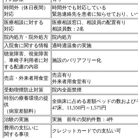
時間外（休日夜間）
時間外でも対応している
対応
緊急連絡先を患者に知らせており、い
医療相談に対する
医療相談窓口、相談員の配置有り
対応
相談員数：2名
院内処方・院外処方
院内処方
入院食に関する情報
適時適温食の実施
聴覚障害、視覚障害
、車椅子利用者に対
施設のバリアフリー化
する配慮の内容
売店有り
売店・外来者用食堂
外来者用食堂有り
受動喫煙防止対策
院内全面禁煙
特別の療養環境の提
全病床に占める差額ベッドの数および
供
47床、11,550円～1,575円
（病室差額料）
治験の実施
実施 前年の契約件数：4件
費用の支払いに
クレジットカードでの支払い可
関する事項