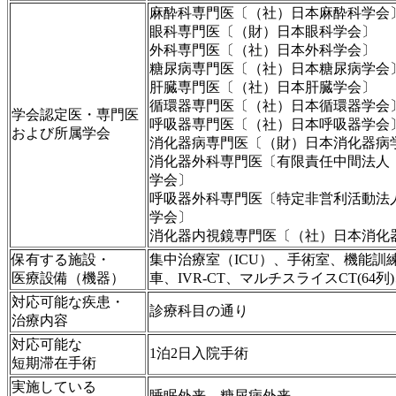
麻酔科専門医〔（社）日本麻酔科学会
眼科専門医〔（財）日本眼科学会〕
外科専門医〔（社）日本外科学会〕
糖尿病専門医〔（社）日本糖尿病学会
肝臓専門医〔（社）日本肝臓学会〕
循環器専門医〔（社）日本循環器学会
学会認定医・専門医
呼吸器専門医〔（社）日本呼吸器学会
および所属学会
消化器病専門医〔（財）日本消化器病
消化器外科専門医〔有限責任中間法人
学会〕
呼吸器外科専門医〔特定非営利活動法
学会〕
消化器内視鏡専門医〔（社）日本消化
保有する施設・
集中治療室（ICU）、手術室、機能訓
医療設備（機器）
車、IVR-CT、マルチスライスCT(64列)
対応可能な疾患・
診療科目の通り
治療内容
対応可能な
1泊2日入院手術
短期滞在手術
実施している
睡眠外来、糖尿病外来