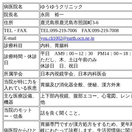
病医院名
ゆうゆうクリニック
院長名
永田 裕一
住所
鹿児島県鹿児島市照国町3-6
TEL・FAX
TEL:099-219-7006 FAX:099-219-7008
E-mail
you.cli1002@earth.ocn.ne.jp
診療科目
内科、胃腸科
平日 AM9：00～12：30 PM14：00～18：
診療時間・休診
ただし、木、土は午前のみ
日
休診日 日、祝日
所属学会
日本内視鏡学会、日本内科医会
当院が特に力を
胃腸及び消化器全般、便秘、漢方外来
入れている疾患
主な医療設備、
上下部内視鏡、腹部エコー、心電図、レン
機器
他
当院のモット
話を良く聞くこと。
ー・信条
胃腸専門ですが漢方処方をするため、更年
病医院からひと
岐にわたって診察します。生活習慣病に関