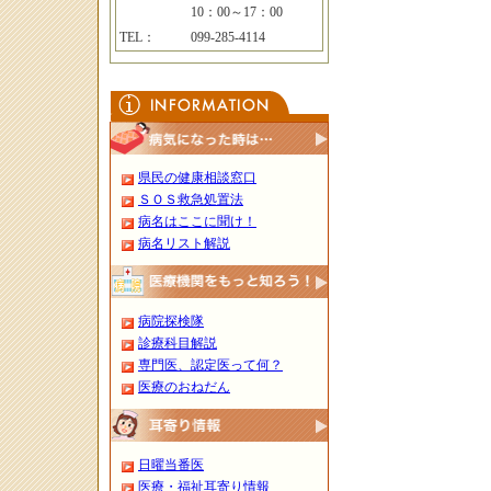
10：00～17：00
TEL：
099-285-4114
県民の健康相談窓口
ＳＯＳ救急処置法
病名はここに聞け！
病名リスト解説
病院探検隊
診療科目解説
専門医、認定医って何？
医療のおねだん
日曜当番医
医療・福祉耳寄り情報