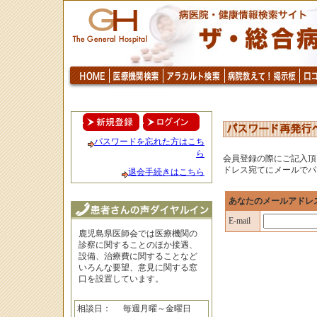
パスワードを忘れた方はこち
ら
会員登録の際にご記入頂
ドレス宛てにメールでパ
退会手続きはこちら
あなたのメールアドレ
E-mail
鹿児島県医師会では医療機関の
診察に関することのほか接遇、
設備、治療費に関することなど
いろんな要望、意見に関する窓
口を設置しています。
相談日：
毎週月曜～金曜日