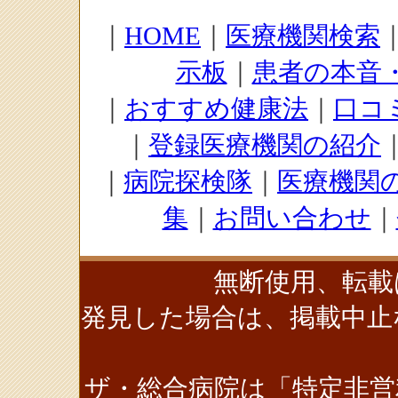
｜
HOME
｜
医療機関検索
示板
｜
患者の本音
｜
おすすめ健康法
｜
口コ
｜
登録医療機関の紹介
｜
病院探検隊
｜
医療機関
集
｜
お問い合わせ
｜
無断使用、転載
発見した場合は、掲載中止
ザ・総合病院は「特定非営