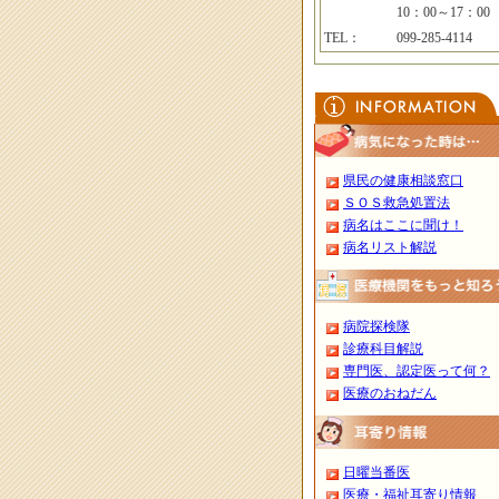
10：00～17：00
TEL：
099-285-4114
県民の健康相談窓口
ＳＯＳ救急処置法
病名はここに聞け！
病名リスト解説
病院探検隊
診療科目解説
専門医、認定医って何？
医療のおねだん
日曜当番医
医療・福祉耳寄り情報