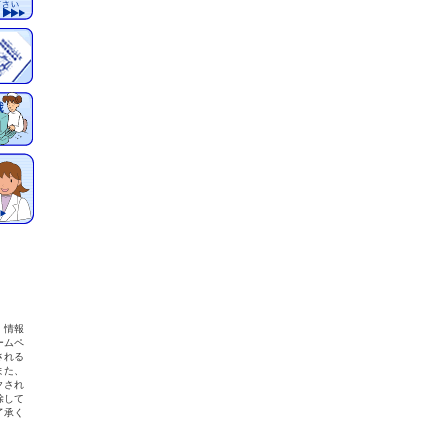
）情報
ームペ
される
また、
クされ
除して
了承く