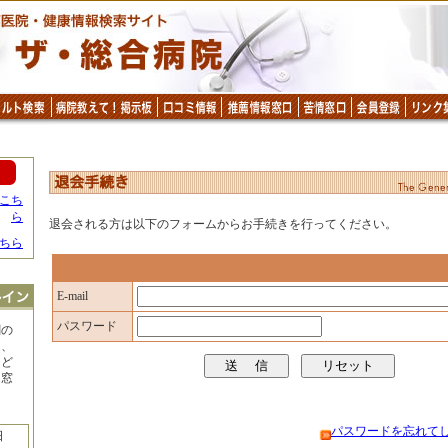
こち
ら
退会される方は以下のフォームからお手続きを行ってください。
ちら
E-mail
パスワード
関の
遇、
など
る窓
パスワードを忘れて
日