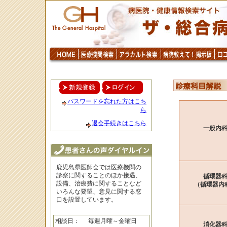
パスワードを忘れた方はこち
ら
退会手続きはこちら
一般内
鹿児島県医師会では医療機関の
診察に関することのほか接遇、
循環器
設備、治療費に関することなど
（循環器内
いろんな要望、意見に関する窓
口を設置しています。
相談日：
毎週月曜～金曜日
消化器