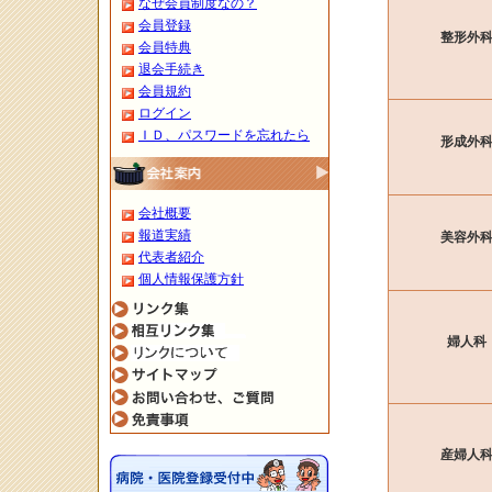
なぜ会員制度なの？
会員登録
整形外
会員特典
退会手続き
会員規約
ログイン
ＩＤ、パスワードを忘れたら
形成外
会社概要
報道実績
美容外
代表者紹介
個人情報保護方針
婦人科
産婦人