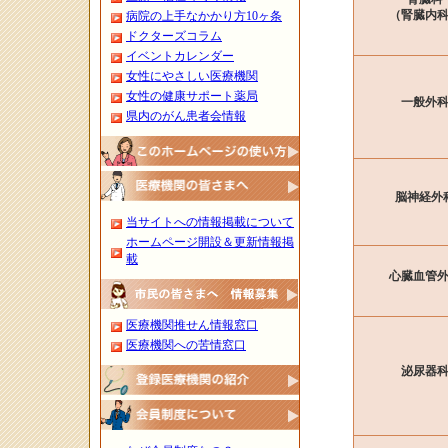
（腎臓内
病院の上手なかかり方10ヶ条
ドクターズコラム
イベントカレンダー
女性にやさしい医療機関
女性の健康サポート薬局
一般外
県内のがん患者会情報
脳神経外
当サイトへの情報掲載について
ホームページ開設＆更新情報掲
載
心臓血管
医療機関推せん情報窓口
医療機関への苦情窓口
泌尿器