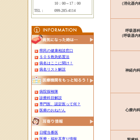
10：00～17：00
（消化器内
TEL：
099-285-4114
呼吸器
（呼吸器内
県民の健康相談窓口
ＳＯＳ救急処置法
病名はここに聞け！
病名リスト解説
神経内
病院探検隊
診療科目解説
専門医、認定医って何？
心療内
医療のおねだん
日曜当番医
医療・福祉耳寄り情報
腎臓科